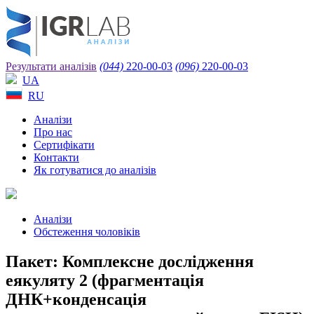
Результати аналізів
(044)
220-00-03
(096)
220-00-03
UA
RU
Аналізи
Про нас
Сертифікати
Контакти
Як готуватися до аналізів
Аналізи
Обстеження чоловіків
Пакет: Комплексне дослідження
еякуляту 2 (фрагментація
ДНК+конденсація