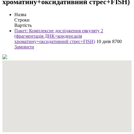
хроматину+оксидативний стрес+FISH)
Назва
Строки
Вартість
Пакет: Комплексне дослідження еякуляту 2
(фрагментація ДНК+конденсація
хроматину+оксидативний стрес+FISH)
10 днів
8700
Замовити