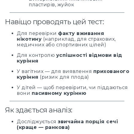
пластирів, жуйок
Навіщо проводять цей тест:
Для перевірки
факту вживання
нікотину
(наприклад, для страхових,
медичних або спортивних цілей)
Для контролю
успішності відмови від
куріння
У вагітних — для виявлення
прихованого
куріння
(ризик для плода)
У дітей — щоб перевірити, чи піддаються
вони
пасивному курінню
Як здається аналіз:
Досліджується
звичайна порція сечі
(краще — ранкова)