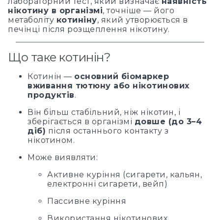
лабораторний тест, який визначає
наявність
нікотину в організмі
, точніше — його
метаболіту
котиніну
, який утворюється в
печінці після розщеплення нікотину.
Що таке котинін?
Котинін —
основний біомаркер
вживання тютюну або нікотинових
продуктів
.
Він більш стабільний, ніж нікотин, і
зберігається в організмі
довше (до 3–4
діб)
після останнього контакту з
нікотином.
Може виявляти:
Активне куріння (сигарети, кальян,
електронні сигарети, вейп)
Пассивне куріння
Використання нікотинових