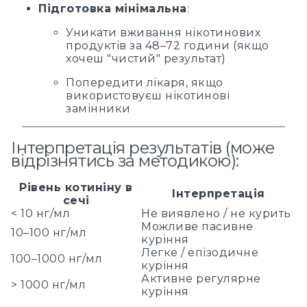
Підготовка мінімальна
:
Уникати вживання нікотинових
продуктів за 48–72 години (якщо
хочеш "чистий" результат)
Попередити лікаря, якщо
використовуєш нікотинові
замінники
Інтерпретація результатів (може
відрізнятись за методикою):
Рівень котиніну в
Інтерпретація
сечі
< 10 нг/мл
Не виявлено / не курить
Можливе пасивне
10–100 нг/мл
куріння
Легке / епізодичне
100–1000 нг/мл
куріння
Активне регулярне
> 1000 нг/мл
куріння